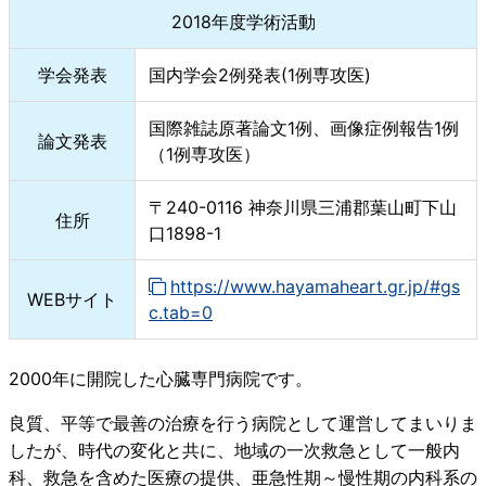
2018年度学術活動
学会発表
国内学会2例発表(1例専攻医)
国際雑誌原著論文1例、画像症例報告1例
論文発表
（1例専攻医）
〒240-0116 神奈川県三浦郡葉山町下山
住所
口1898-1
https://www.hayamaheart.gr.jp/#gs
WEBサイト
c.tab=0
2000年に開院した心臓専門病院です。
良質、平等で最善の治療を行う病院として運営してまいりま
したが、時代の変化と共に、地域の一次救急として一般内
科、救急を含めた医療の提供、亜急性期～慢性期の内科系の